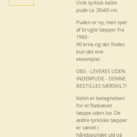
Unik tyrkisk kelim
pude ca. 30x60 cm.
Puden er ny, men syet
af brugte tæpper fra
1960-
90'erne og der findes
kun det ene
eksemplar.
OBS - LEVERES UDEN
INDERPUDE - DENNE
BESTILLES SÆRSKILT!
Kelim er betegnelsen
for et fladvævet
tæppe uden luv. De
ældre tyrkiske tæpper
er vævet i
håndspundet uld og