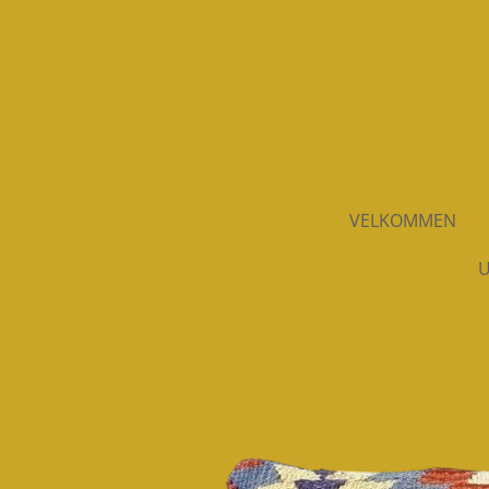
Spring
til
hovedindhold
VELKOMMEN
U