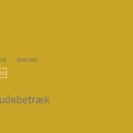
SER
KONTAKT
 NU
pudebetræk