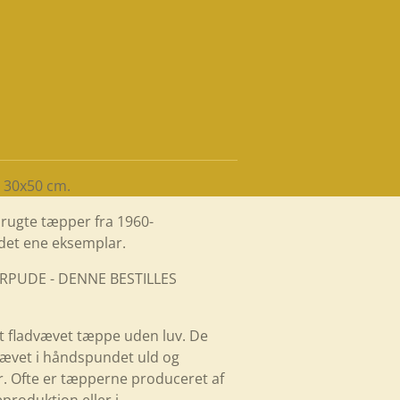
. 30x50 cm.
brugte tæpper fra 1960-
 det ene eksemplar.
RPUDE - DENNE BESTILLES
et fladvævet tæppe uden luv. De
vævet i håndspundet uld og
r. Ofte er tæpperne produceret af