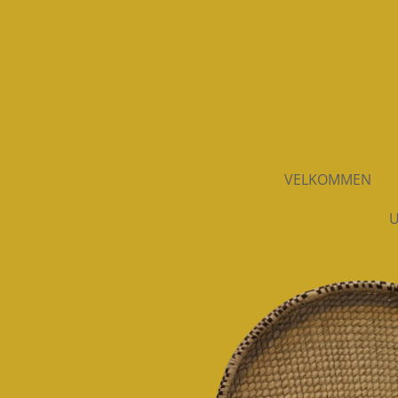
Spring
til
hovedindhold
VELKOMMEN
U