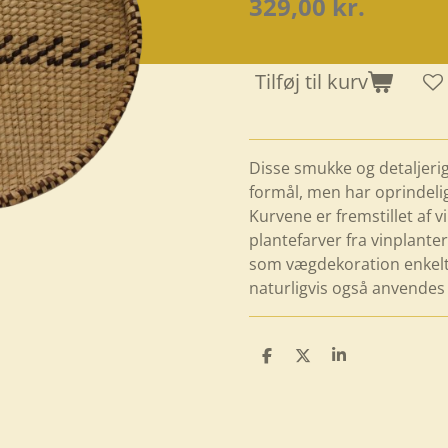
329,00 kr.
Tilføj til kurv
Disse smukke og detaljerige
formål, men har oprindeli
Kurvene er fremstillet af 
plantefarver fra vinplante
som vægdekoration enkeltv
naturligvis også anvendes 
D
D
D
e
e
e
l
l
l
e