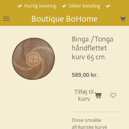
Hurtig levering
Sikker betaling
Spring
til
Boutique BoHome
hovedindhold
Binga /Tonga
håndflettet
kurv 65 cm.
589,00 kr.
Tilføj til
kurv
Disse smukke
afrikanske kurve