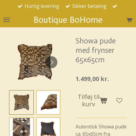
Hurtig levering
Sikker betaling
Spring
til
Boutique BoHome
hovedindhold
Showa pude
med frynser
65x65cm
1.499,00 kr.
Tilføj til
kurv
Autentisk Showa pude
ca. 65x65cm fra