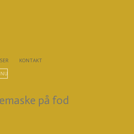
SER
KONTAKT
 NU
ræmaske på fod