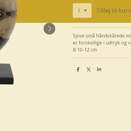
Tilføj til kurv
Sjove små håndskårede mas
er forskellige i udtryk og v
B 10-12 cm
D
D
D
e
e
e
l
l
l
e