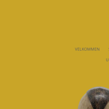
Spring
til
hovedindhold
VELKOMMEN
U