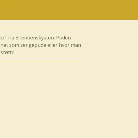
stof fra Elfenbenskysten. Puden
gnet som sengepude eller hvor man
gstøtte.