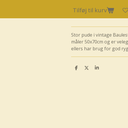
Tilføj til kurv
Stor pude i vintage Baule
måler 50x70cm og er vele
ellers har brug for god ry
D
D
D
e
e
e
l
l
l
e