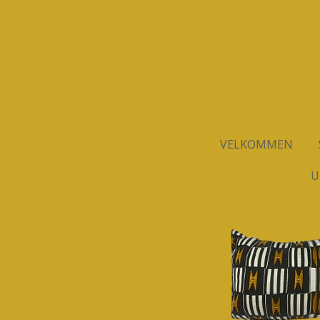
Spring
til
hovedindhold
VELKOMMEN
U