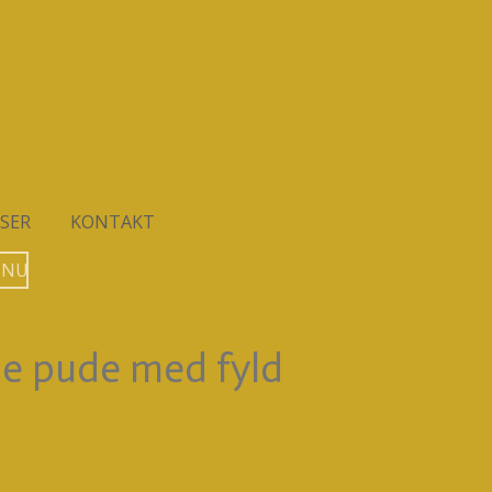
SER
KONTAKT
 NU
le pude med fyld